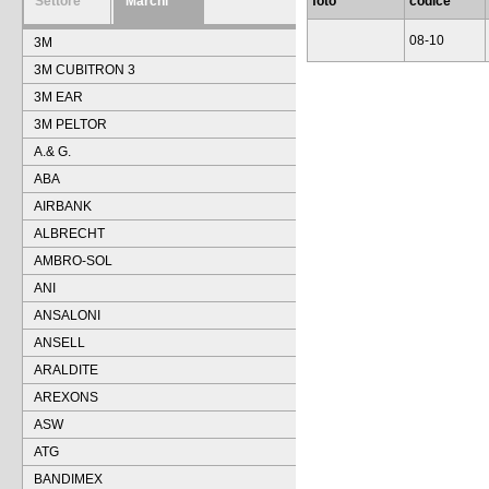
Settore
Marchi
foto
codice
08-10
3M
3M CUBITRON 3
3M EAR
3M PELTOR
A.& G.
ABA
AIRBANK
ALBRECHT
AMBRO-SOL
ANI
ANSALONI
ANSELL
ARALDITE
AREXONS
ASW
ATG
BANDIMEX