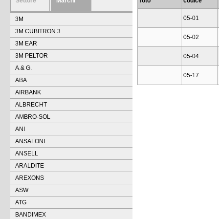
Settore
Marchi
foto
codice
05-01
3M
3M CUBITRON 3
05-02
3M EAR
3M PELTOR
05-04
A.& G.
05-17
ABA
AIRBANK
ALBRECHT
AMBRO-SOL
ANI
ANSALONI
ANSELL
ARALDITE
AREXONS
ASW
ATG
BANDIMEX