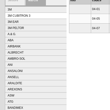
Settore
Marchi
foto
codice
04-01
3M
3M CUBITRON 3
04-05
3M EAR
3M PELTOR
04-07
A.& G.
ABA
AIRBANK
ALBRECHT
AMBRO-SOL
ANI
ANSALONI
ANSELL
ARALDITE
AREXONS
ASW
ATG
BANDIMEX