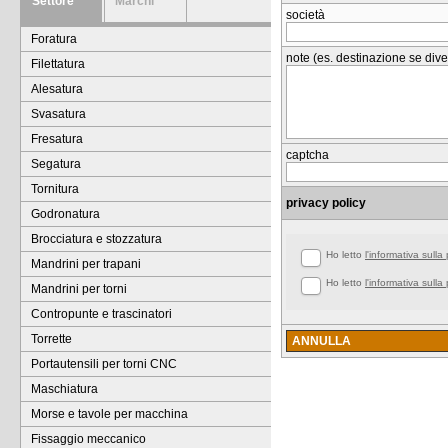
Settore
Marchi
società
Foratura
note (es. destinazione se dive
Filettatura
Alesatura
Svasatura
Fresatura
captcha
Segatura
Tornitura
privacy policy
Godronatura
Brocciatura e stozzatura
Ho letto
l'informativa sulla
Mandrini per trapani
Ho letto
l'informativa sulla
Mandrini per torni
Contropunte e trascinatori
Torrette
ANNULLA
Portautensili per torni CNC
Maschiatura
Morse e tavole per macchina
Fissaggio meccanico