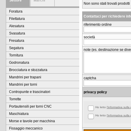
Settore
Marchi
Non sono stati trovati prodotti
Foratura
Contattaci per richiedere in
Filettatura
riferimento ordine
Alesatura
Svasatura
società
Fresatura
Segatura
note (es. destinazione se dive
Tornitura
Godronatura
Brocciatura e stozzatura
Mandrini per trapani
captcha
Mandrini per torni
Contropunte e trascinatori
privacy policy
Torrette
Portautensili per torni CNC
Ho letto
l'informativa sulla
Maschiatura
Ho letto
l'informativa sulla
Morse e tavole per macchina
Fissaggio meccanico